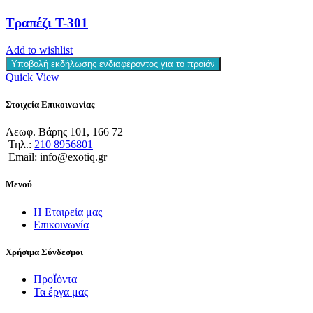
Τραπέζι T-301
Add to wishlist
Υποβολή εκδήλωσης ενδιαφέροντος για το προϊόν
Quick View
Στοιχεία Επικοινωνίας
Λεωφ. Βάρης 101, 166 72
Τηλ.:
210 8956801
Email: info@exotiq.gr
Μενού
Η Εταιρεία μας
Επικοινωνία
Χρήσιμα Σύνδεσμοι
ΠροΪόντα
Τα έργα μας