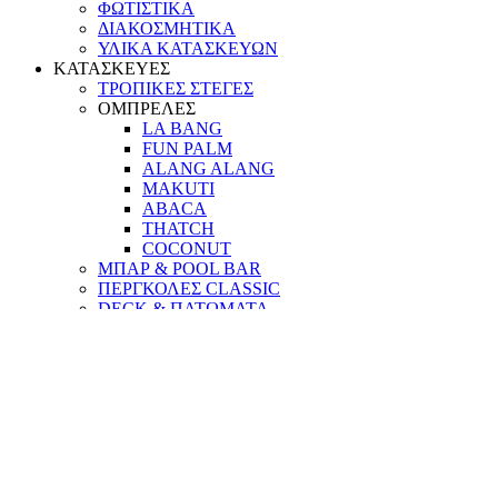
ΦΩΤΙΣΤΙΚΑ
ΔΙΑΚΟΣΜΗΤΙΚΑ
ΥΛΙΚΑ ΚΑΤΑΣΚΕΥΩΝ
ΚΑΤΑΣΚΕΥΕΣ
ΤΡΟΠΙΚΕΣ ΣΤΕΓΕΣ
ΟΜΠΡΕΛΕΣ
LA BANG
FUN PALM
ALANG ALANG
MAKUTI
ABACA
THATCH
COCONUT
ΜΠΑΡ & POOL BAR
ΠΕΡΓΚΟΛΕΣ CLASSIC
DECK & ΠΑΤΩΜΑΤΑ
ΕΞΟΠΛΙΣΜΟΣ ΠΑΡΑΛΙΑΣ
ΠΥΛΕΣ & ΦΡΑΧΤΕΣ
ΣΠΙΤΙΑ & ΔΕΝΤΡΟΣΠΙΤΑ
ΥΛΙΚΑ & ΠΡΩΤΕΣ ΥΛΕΣ
ΤΑ ΕΡΓΑ ΜΑΣ
ΕΠΙΚΟΙΝΩΝΙΑ
Scroll To Top