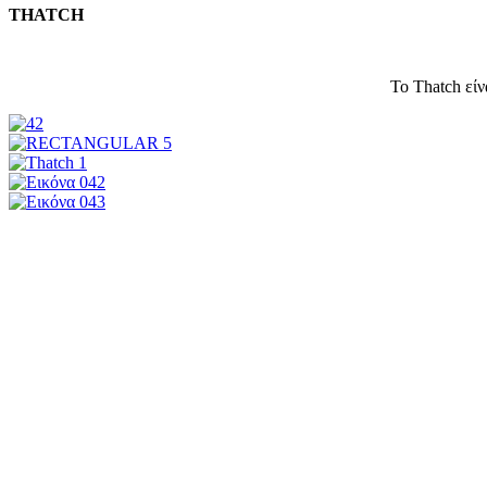
THATCH
Το Thatch είν