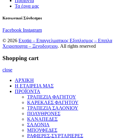
ΠροΪόντα
Τα έργα μας
Κοινωνικοί Σύνδεσμοι
Facebook
Instagram
© 2026
Exotiq – Επαγγελματικος Εξοπλισμος – Επιπλα
Χειροποιητα – Ξενοδοχειου
. All rights reserved
Shopping cart
close
ΑΡΧΙΚΗ
Η ΕΤΑΙΡΕΙΑ ΜΑΣ
ΠΡΟΪΟΝΤΑ
ΤΡΑΠΕΖΙΑ ΦΑΓΗΤΟΥ
ΚΑΡΕΚΛΕΣ ΦΑΓΗΤΟΥ
ΤΡΑΠΕΖΙΑ ΣΑΛΟΝΙΟΥ
ΠΟΛΥΘΡΟΝΕΣ
ΚΑΝΑΠΕΔΕΣ
ΣΑΛΟΝΙΑ
ΜΠΟΥΦΕΔΕΣ
ΡΑΦΙΕΡΕΣ-ΣΥΡΤΑΡΙΕΡΕΣ