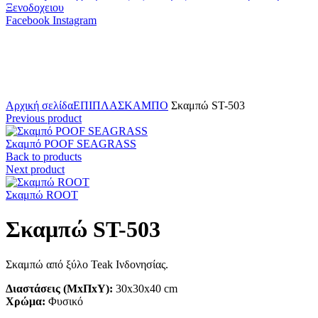
Facebook
Instagram
Click to enlarge
Αρχική σελίδα
ΕΠΙΠΛΑ
ΣΚΑΜΠΟ
Σκαμπώ ST-503
Previous product
Σκαμπό POOF SEAGRASS
Back to products
Next product
Σκαμπώ ROOT
Σκαμπώ ST-503
Σκαμπώ από ξύλο Teak Ινδονησίας.
Διαστάσεις (ΜxΠxΥ):
30x30x40 cm
Χρώμα:
Φυσικό