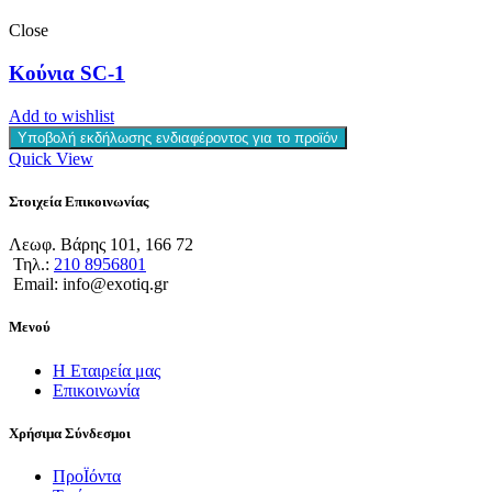
Close
Κούνια SC-1
Add to wishlist
Υποβολή εκδήλωσης ενδιαφέροντος για το προϊόν
Quick View
Στοιχεία Επικοινωνίας
Λεωφ. Βάρης 101, 166 72
Τηλ.:
210 8956801
Email: info@exotiq.gr
Μενού
Η Εταιρεία μας
Επικοινωνία
Χρήσιμα Σύνδεσμοι
ΠροΪόντα