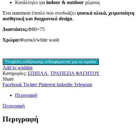
Κατάλληλο για
indoor & outdoor
χώρους
Ένα statement έπιπλο που συνδυάζει
φυσικά υλικά, χειροποίητη
αισθητική και διαχρονικό design
.
Διαστάσεις:
Φ80×75
Χρώμα:
Φυσικό/white wash
Υποβολή εκδήλωσης ενδιαφέροντος για το προϊόν
Add to wishlist
Κατηγορίες:
ΕΠΙΠΛΑ
,
ΤΡΑΠΕΖΙΑ ΦΑΓΗΤΟΥ
Share
Facebook
Twitter
Pinterest
linkedin
Telegram
Περιγραφή
Περιγραφή
Περιγραφή