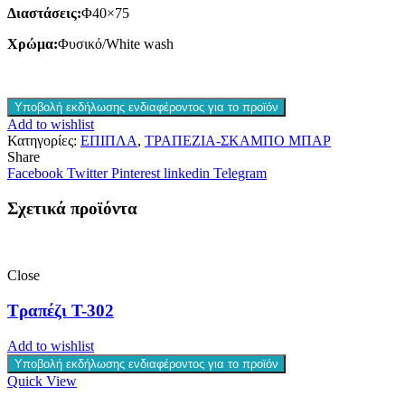
Διαστάσεις:
Φ40×75
Χρώμα:
Φυσικό/White wash
Υποβολή εκδήλωσης ενδιαφέροντος για το προϊόν
Add to wishlist
Κατηγορίες:
ΕΠΙΠΛΑ
,
ΤΡΑΠΕΖΙΑ-ΣΚΑΜΠΟ ΜΠΑΡ
Share
Facebook
Twitter
Pinterest
linkedin
Telegram
Σχετικά προϊόντα
Close
Τραπέζι T-302
Add to wishlist
Υποβολή εκδήλωσης ενδιαφέροντος για το προϊόν
Quick View