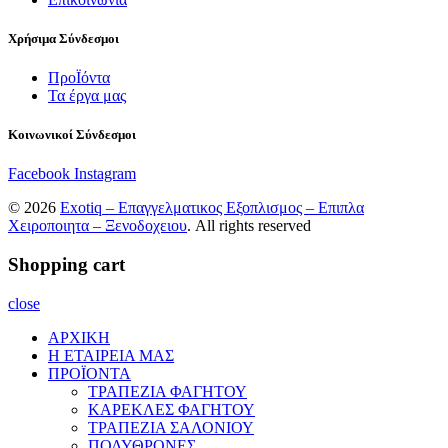
Χρήσιμα Σύνδεσμοι
ΠροΪόντα
Τα έργα μας
Κοινωνικοί Σύνδεσμοι
Facebook
Instagram
© 2026
Exotiq – Επαγγελματικος Εξοπλισμος – Επιπλα
Χειροποιητα – Ξενοδοχειου
. All rights reserved
Shopping cart
close
ΑΡΧΙΚΗ
Η ΕΤΑΙΡΕΙΑ ΜΑΣ
ΠΡΟΪΟΝΤΑ
ΤΡΑΠΕΖΙΑ ΦΑΓΗΤΟΥ
ΚΑΡΕΚΛΕΣ ΦΑΓΗΤΟΥ
ΤΡΑΠΕΖΙΑ ΣΑΛΟΝΙΟΥ
ΠΟΛΥΘΡΟΝΕΣ