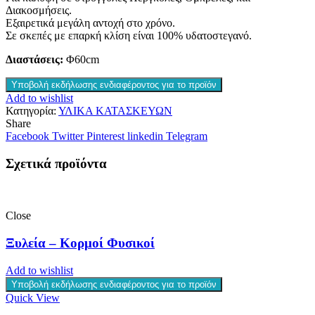
Διακοσμήσεις.
Εξαιρετικά μεγάλη αντοχή στο χρόνο.
Σε σκεπές με επαρκή κλίση είναι 100% υδατοστεγανό.
Διαστάσεις:
Φ60cm
Υποβολή εκδήλωσης ενδιαφέροντος για το προϊόν
Add to wishlist
Κατηγορία:
ΥΛΙΚΑ ΚΑΤΑΣΚΕΥΩΝ
Share
Facebook
Twitter
Pinterest
linkedin
Telegram
Σχετικά προϊόντα
Close
Ξυλεία – Κορμοί Φυσικοί
Add to wishlist
Υποβολή εκδήλωσης ενδιαφέροντος για το προϊόν
Quick View