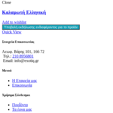
Close
Καλαμωτή Ελληνική
Add to wishlist
Υποβολή εκδήλωσης ενδιαφέροντος για το προϊόν
Quick View
Στοιχεία Επικοινωνίας
Λεωφ. Βάρης 101, 166 72
Τηλ.:
210 8956801
Email: info@exotiq.gr
Μενού
Η Εταιρεία μας
Επικοινωνία
Χρήσιμα Σύνδεσμοι
ΠροΪόντα
Τα έργα μας