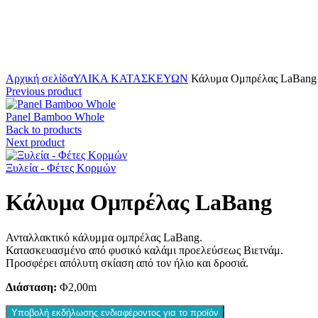
Click to enlarge
Αρχική σελίδα
ΥΛΙΚΑ ΚΑΤΑΣΚΕΥΩΝ
Κάλυμα Ομπρέλας LaBang
Previous product
Panel Bamboo Whole
Back to products
Next product
Ξυλεία - Φέτες Κορμών
Κάλυμα Ομπρέλας LaBang
Ανταλλακτικό κάλυμμα ομπρέλας LaBang.
Κατασκευασμένο από φυσικό καλάμι προελεύσεως Βιετνάμ.
Προσφέρει απόλυτη σκίαση από τον ήλιο και δροσιά.
Διάσταση:
Φ2,00m
Υποβολή εκδήλωσης ενδιαφέροντος για το προϊόν