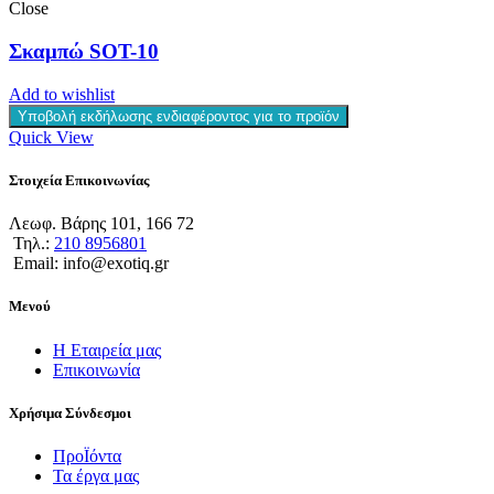
Close
Σκαμπώ SOT-10
Add to wishlist
Υποβολή εκδήλωσης ενδιαφέροντος για το προϊόν
Quick View
Στοιχεία Επικοινωνίας
Λεωφ. Βάρης 101, 166 72
Τηλ.:
210 8956801
Email: info@exotiq.gr
Μενού
Η Εταιρεία μας
Επικοινωνία
Χρήσιμα Σύνδεσμοι
ΠροΪόντα
Τα έργα μας