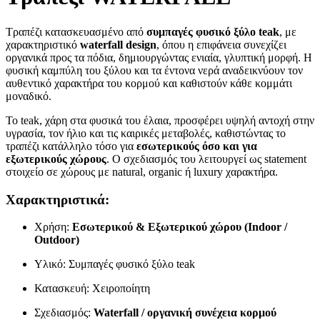
Τραπέζι κατασκευασμένο από
συμπαγές φυσικό ξύλο teak
, με
χαρακτηριστικό
waterfall design
, όπου η επιφάνεια συνεχίζει
οργανικά προς τα πόδια, δημιουργώντας ενιαία, γλυπτική μορφή. Η
φυσική καμπύλη του ξύλου και τα έντονα νερά αναδεικνύουν τον
αυθεντικό χαρακτήρα του κορμού και καθιστούν κάθε κομμάτι
μοναδικό.
Το teak, χάρη στα φυσικά του έλαια, προσφέρει υψηλή αντοχή στην
υγρασία, τον ήλιο και τις καιρικές μεταβολές, καθιστώντας το
τραπέζι κατάλληλο τόσο για
εσωτερικούς όσο και για
εξωτερικούς χώρους
. Ο σχεδιασμός του λειτουργεί ως statement
στοιχείο σε χώρους με natural, organic ή luxury χαρακτήρα.
Χαρακτηριστικά:
Χρήση:
Εσωτερικού & Εξωτερικού χώρου (Indoor /
Outdoor)
Υλικό: Συμπαγές φυσικό ξύλο teak
Κατασκευή: Χειροποίητη
Σχεδιασμός:
Waterfall / οργανική συνέχεια κορμού