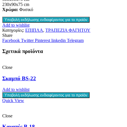
230x90x75 cm
Χρώμα:
Φυσικό
Υποβολή εκδήλωσης ενδιαφέροντος για το προϊόν
Add to wishlist
Κατηγορίες:
ΕΠΙΠΛΑ
,
ΤΡΑΠΕΖΙΑ ΦΑΓΗΤΟΥ
Share
Facebook
Twitter
Pinterest
linkedin
Telegram
Σχετικά προϊόντα
Close
Σκαμπό BS-22
Add to wishlist
Υποβολή εκδήλωσης ενδιαφέροντος για το προϊόν
Quick View
Close
Καναπές B-18