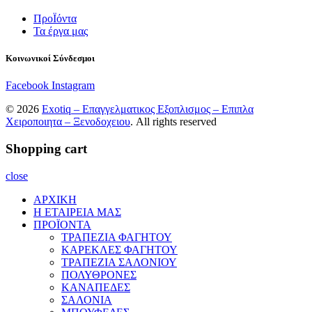
ΠροΪόντα
Τα έργα μας
Κοινωνικοί Σύνδεσμοι
Facebook
Instagram
© 2026
Exotiq – Επαγγελματικος Εξοπλισμος – Επιπλα
Χειροποιητα – Ξενοδοχειου
. All rights reserved
Shopping cart
close
ΑΡΧΙΚΗ
Η ΕΤΑΙΡΕΙΑ ΜΑΣ
ΠΡΟΪΟΝΤΑ
ΤΡΑΠΕΖΙΑ ΦΑΓΗΤΟΥ
ΚΑΡΕΚΛΕΣ ΦΑΓΗΤΟΥ
ΤΡΑΠΕΖΙΑ ΣΑΛΟΝΙΟΥ
ΠΟΛΥΘΡΟΝΕΣ
ΚΑΝΑΠΕΔΕΣ
ΣΑΛΟΝΙΑ