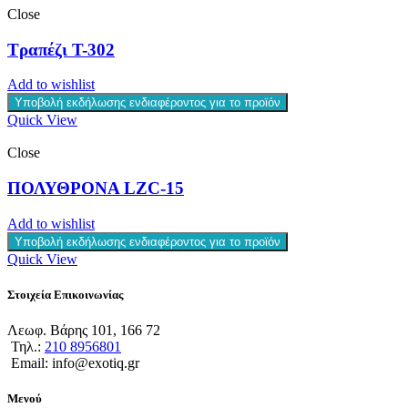
Close
Τραπέζι T-302
Add to wishlist
Υποβολή εκδήλωσης ενδιαφέροντος για το προϊόν
Quick View
Close
ΠΟΛΥΘΡΟΝΑ LZC-15
Add to wishlist
Υποβολή εκδήλωσης ενδιαφέροντος για το προϊόν
Quick View
Στοιχεία Επικοινωνίας
Λεωφ. Βάρης 101, 166 72
Τηλ.:
210 8956801
Email: info@exotiq.gr
Μενού