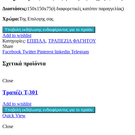
Διαστάσεις:
150x150x75(ή διαφορετικές κατόπιν παραγγελίας)
Χρώμα:
Της Επιλογης σας
Υποβολή εκδήλωσης ενδιαφέροντος για το προϊόν
Add to wishlist
Κατηγορίες:
ΕΠΙΠΛΑ
,
ΤΡΑΠΕΖΙΑ ΦΑΓΗΤΟΥ
Share
Facebook
Twitter
Pinterest
linkedin
Telegram
Σχετικά προϊόντα
Close
Τραπέζι T-301
Add to wishlist
Υποβολή εκδήλωσης ενδιαφέροντος για το προϊόν
Quick View
Close