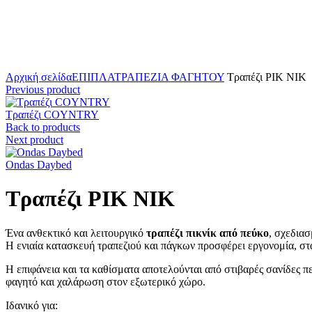
Click to enlarge
Αρχική σελίδα
ΕΠΙΠΛΑ
ΤΡΑΠΕΖΙΑ ΦΑΓΗΤΟΥ
Τραπέζι PIK NIK
Previous product
Τραπέζι COYNTRY
Back to products
Next product
Ondas Daybed
Τραπέζι PIK NIK
Ένα ανθεκτικό και λειτουργικό
τραπέζι πικνίκ από πεύκο
, σχεδια
Η ενιαία κατασκευή τραπεζιού και πάγκων προσφέρει εργονομία, σταθ
Η επιφάνεια και τα καθίσματα αποτελούνται από στιβαρές σανίδες πε
φαγητό και χαλάρωση στον εξωτερικό χώρο.
Ιδανικό για: