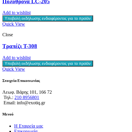
Πολυθρόνα LC-205
Add to wishlist
Υποβολή εκδήλωσης ενδιαφέροντος για το προϊόν
Quick View
Close
Τραπέζι T-308
Add to wishlist
Υποβολή εκδήλωσης ενδιαφέροντος για το προϊόν
Quick View
Στοιχεία Επικοινωνίας
Λεωφ. Βάρης 101, 166 72
Τηλ.:
210 8956801
Email: info@exotiq.gr
Μενού
Η Εταιρεία μας
Επικοινωνία