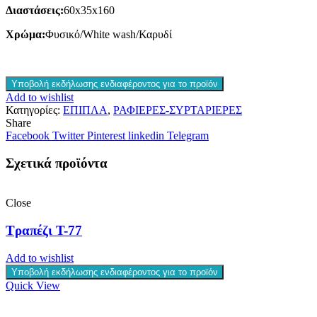
Διαστάσεις:
60x35x160
Χρώμα:
Φυσικό/White wash/Καρυδί
Υποβολή εκδήλωσης ενδιαφέροντος για το προϊόν
Add to wishlist
Κατηγορίες:
ΕΠΙΠΛΑ
,
ΡΑΦΙΕΡΕΣ-ΣΥΡΤΑΡΙΕΡΕΣ
Share
Facebook
Twitter
Pinterest
linkedin
Telegram
Σχετικά προϊόντα
Close
Τραπέζι T-77
Add to wishlist
Υποβολή εκδήλωσης ενδιαφέροντος για το προϊόν
Quick View