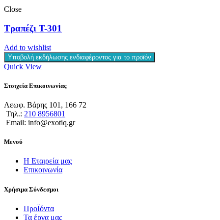
Close
Τραπέζι T-301
Add to wishlist
Υποβολή εκδήλωσης ενδιαφέροντος για το προϊόν
Quick View
Στοιχεία Επικοινωνίας
Λεωφ. Βάρης 101, 166 72
Τηλ.:
210 8956801
Email: info@exotiq.gr
Μενού
Η Εταιρεία μας
Επικοινωνία
Χρήσιμα Σύνδεσμοι
ΠροΪόντα
Τα έργα μας