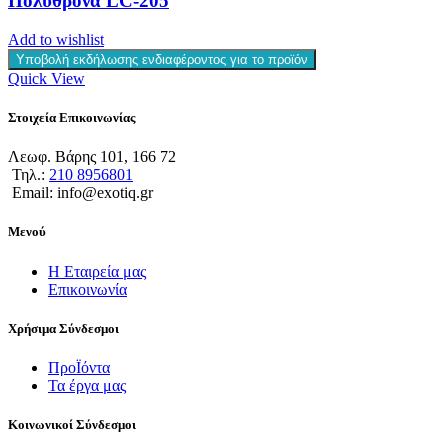
Πολυθρόνα LC-205
Add to wishlist
Υποβολή εκδήλωσης ενδιαφέροντος για το προϊόν
Quick View
Στοιχεία Επικοινωνίας
Λεωφ. Βάρης 101, 166 72
Τηλ.:
210 8956801
Email: info@exotiq.gr
Μενού
Η Εταιρεία μας
Επικοινωνία
Χρήσιμα Σύνδεσμοι
ΠροΪόντα
Τα έργα μας
Κοινωνικοί Σύνδεσμοι