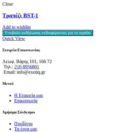
Close
Τραπέζι BST-1
Add to wishlist
Υποβολή εκδήλωσης ενδιαφέροντος για το προϊόν
Quick View
Στοιχεία Επικοινωνίας
Λεωφ. Βάρης 101, 166 72
Τηλ.:
210 8956801
Email: info@exotiq.gr
Μενού
Η Εταιρεία μας
Επικοινωνία
Χρήσιμα Σύνδεσμοι
ΠροΪόντα
Τα έργα μας