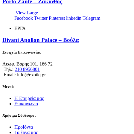
Porto Zante – Ζακυνθος
View Large
Facebook
Twitter
Pinterest
linkedin
Telegram
ΕΡΓΑ
Divani Apollon Palace – Βούλα
Στοιχεία Επικοινωνίας
Λεωφ. Βάρης 101, 166 72
Τηλ.:
210 8956801
Email: info@exotiq.gr
Μενού
Η Εταιρεία μας
Επικοινωνία
Χρήσιμα Σύνδεσμοι
ΠροΪόντα
Τα έργα μας