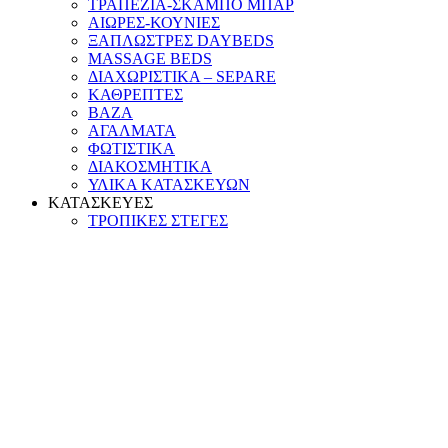
ΤΡΑΠΕΖΙΑ-ΣΚΑΜΠΟ ΜΠΑΡ
ΑΙΩΡΕΣ-ΚΟΥΝΙΕΣ
ΞΑΠΛΩΣΤΡΕΣ DAYBEDS
MASSAGE BEDS
ΔΙΑΧΩΡΙΣΤΙΚΑ – SEPARE
ΚΑΘΡΕΠΤΕΣ
ΒΑΖΑ
ΑΓΑΛΜΑΤΑ
ΦΩΤΙΣΤΙΚΑ
ΔΙΑΚΟΣΜΗΤΙΚΑ
ΥΛΙΚΑ ΚΑΤΑΣΚΕΥΩΝ
ΚΑΤΑΣΚΕΥΕΣ
ΤΡΟΠΙΚΕΣ ΣΤΕΓΕΣ
ΟΜΠΡΕΛΕΣ
LA BANG
FUN PALM
ALANG ALANG
MAKUTI
ABACA
THATCH
COCONUT
ΜΠΑΡ & POOL BAR
ΠΕΡΓΚΟΛΕΣ CLASSIC
DECK & ΠΑΤΩΜΑΤΑ
ΕΞΟΠΛΙΣΜΟΣ ΠΑΡΑΛΙΑΣ